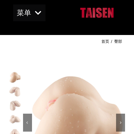
跳
菜单
到
内
容
首页
首页
臀部
商店
BUMBUM阴部
RealCast肌理
BUMBUM美臀


Blog