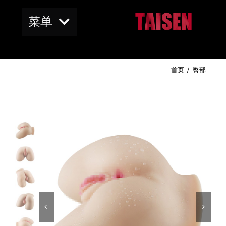
跳
菜单
到
内
容
首页
首页
臀部
商店
BUMBUM阴部
RealCast肌理
BUMBUM美臀


Blog