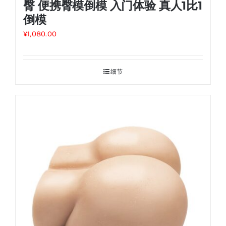
臀 便携臀模倒模 入门体验 真人1比1
倒模
¥
1,080.00
细节