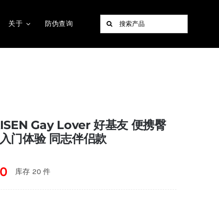
搜
关于
防伪查询
索：
ISEN Gay Lover 好基友 便携臀
 入门体验 同志伴侣款
00
库存 20 件