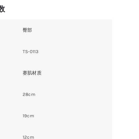
入
数
门
体
臀部
验
同
志
TS-0113
伴
侣
赛肌材质
款
数
量
28cm
19cm
12cm