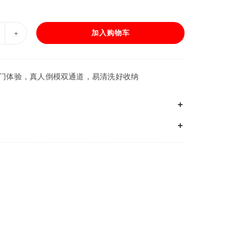
加入购物车
美
国
AISEN
门体验，真人倒模双通道，易清洗好收纳
ay
over
好
基
友
便
携
臀
模
倒
模