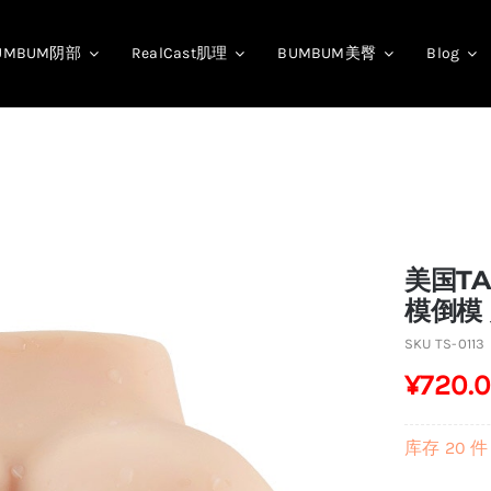
UMBUM阴部
RealCast肌理
BUMBUM美臀
Blog
美国TA
模倒模
SKU
TS-0113
¥
720.
库存 20 件