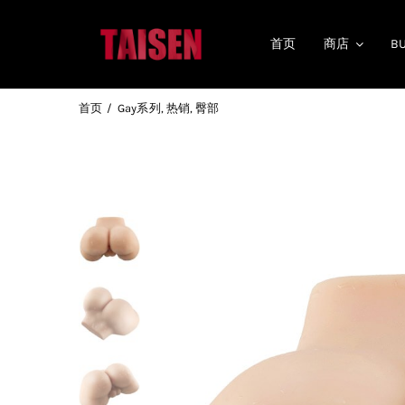
跳
到
首页
商店
B
内
容
首页
Gay系列
热销
臀部