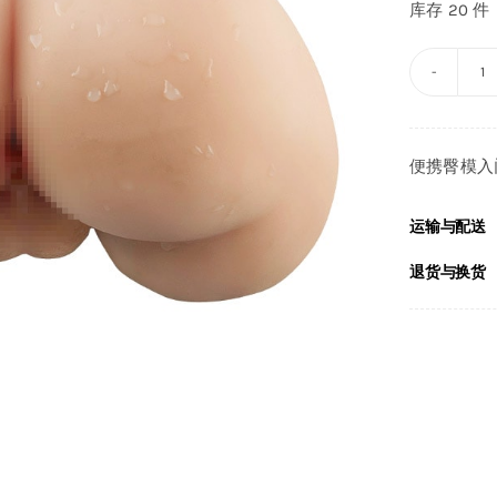
库存 20 件
T
便携臀模入
G
L
运输与配送
退货与换货